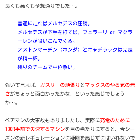
良くも悪くも予想通りでした…。
普通に走ればメルセデスの圧勝。
メルセデスが下手を打てば、フェラーリ or マクラ
ーレンが喰いこんでくる。
アストンマーチン（ホンダ）とキャデラックは完走
が精一杯。
残りのチームで中位争い。
強いて言えば、
ガスリーの頑張り
と
マックスのやる気の無
さ
がちょっと面白かったかな、といった感じでしょう
か…。
ベアマンの大事故もありましたし、実際に
充電のために
130R手前で失速するマシン
を目の当たりにすると、今シー
ズンの新レギュレーションに疑問を感じずにはいれないで