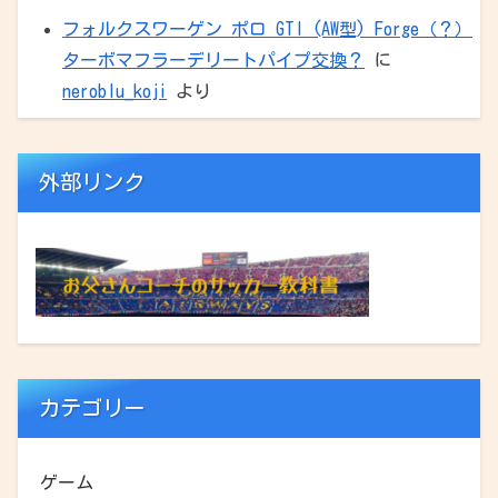
フォルクスワーゲン ポロ GTI (AW型) Forge（？）
ターボマフラーデリートパイプ交換？
に
neroblu_koji
より
外部リンク
カテゴリー
ゲーム