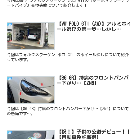
今回はAW型 フォルクスワーゲン ポロ GTIの『ターボマフラーデリ
ートパイプ』交換失敗について紹介します！
【VW POLO GTI (AW)】アルミホイ
車
ール選びの第一歩…しかし…
今回はフォルクスワーゲン ポロ GTI のホイール探しについて紹介
しています。
【86 GR】持病のフロントバンパ
車
ー下がり…【ZN6】
今回は【86 GR】持病のフロントバンパー下がり…【ZN6】について
の愚痴です…。
【祝！】子供の公道デビュー！！
車
【自動車免許取得】